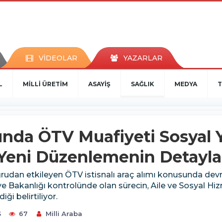
VİDEOLAR
YAZARLAR
L
MİLLİ ÜRETİM
ASAYİŞ
SAĞLIK
MEDYA
T
mında ÖTV Muafiyeti Sosyal
Yeni Düzenlemenin Detayla
ğrudan etkileyen ÖTV istisnalı araç alımı konusunda devri
iye Bakanlığı kontrolünde olan sürecin, Aile ve Sosyal Hi
ği belirtiliyor.
3
67
Milli Araba