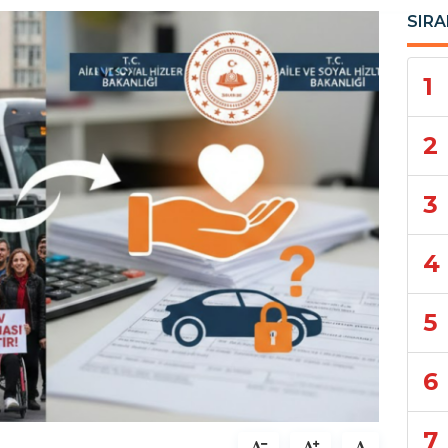
SIRA
1
2
3
4
5
6
7