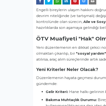
Engelli bireylerin ulaşım hakkını doğr
devrim niteliğinde (ve tartışmalı) değiş
kontrolünde olan sürecin,
Aile ve Sosy
hazırlıklarda son aşamaya gelindiği belir
ÖTV Muafiyeti "Hak" Ol
Yeni düzenlemenin en dikkat çekici no
olmaktan çıkarılıp, bir
"sosyal yardım"
atılırsa, araç alım süreçlerinde artık s
Yeni Kriterler Neler Olacak?
Düzenlemenin hayata geçmesi durumunda
gündemde:
Gelir Kriteri:
Hane halkı gelirinin be
Bakıma Muhtaçlık Durumu:
Birey
kullanımına/ihtiyacına dair idari 