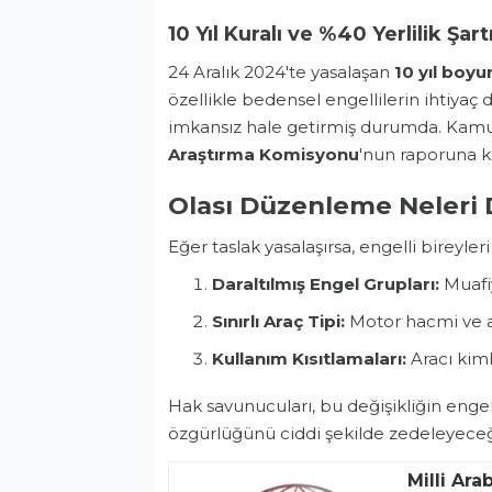
10 Yıl Kuralı ve %40 Yerlilik Şar
24 Aralık 2024'te yasalaşan
10 yıl boy
özellikle bedensel engellilerin ihtiyaç
imkansız hale getirmiş durumda. Ka
Araştırma Komisyonu
'nun raporuna k
Olası Düzenleme Neleri 
Eğer taslak yasalaşırsa, engelli bireyleri
Daraltılmış Engel Grupları:
Muafiy
Sınırlı Araç Tipi:
Motor hacmi ve ar
Kullanım Kısıtlamaları:
Aracı kiml
Hak savunucuları, bu değişikliğin engel
özgürlüğünü ciddi şekilde zedeleyeceğ
Milli Ara