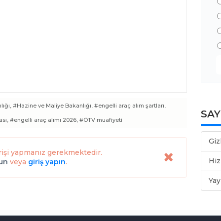
lığı,
#Hazine ve Maliye Bakanlığı,
#engelli araç alım şartları,
SA
ası,
#engelli araç alımı 2026,
#ÖTV muafiyeti
Giz
rişi yapmanız gerekmektedir.
Hiz
lun
veya
giriş yapın
.
Yay