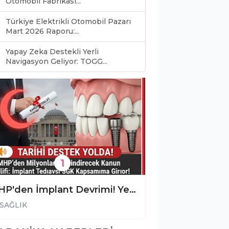
Otomobil Fabrikası...
Türkiye Elektrikli Otomobil Pazarı
Mart 2026 Raporu:...
Yapay Zeka Destekli Yerli
Navigasyon Geliyor: TOGG...
1
MHP'den İmplant Devrimi! Yerli Üretim ve 4 İmplant Şartıyla Tedaviler Devletten
SAĞLIK
SAĞLIK