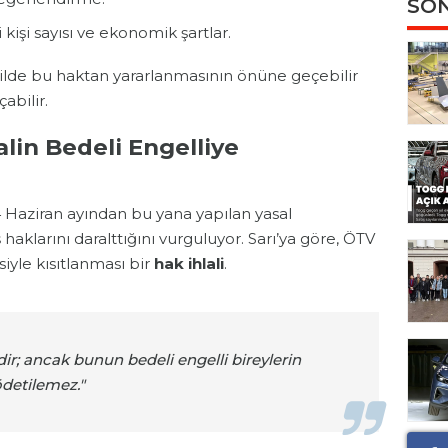
SON
işi sayısı ve ekonomik şartlar.
şekilde bu haktan yararlanmasının önüne geçebilir
abilir.
lin Bedeli Engelliye
4 Haziran ayından bu yana yapılan yasal
aklarını daralttığını vurguluyor. Sarı’ya göre, ÖTV
iyle kısıtlanması bir
hak ihlali
.
ir; ancak bunun bedeli engelli bireylerin
ödetilemez."