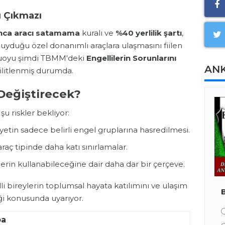
tı Çıkmazı
unca aracı satamama
kuralı ve
%40 yerlilik şartı
,
 duyduğu özel donanımlı araçlara ulaşmasını fiilen
muoyu şimdi TBMM'deki
Engellilerin Sorunlarını
AN
ilitlenmiş durumda.
Değiştirecek?
 şu riskler bekliyor:
etin sadece belirli engel gruplarına hasredilmesi.
aç tipinde daha katı sınırlamalar.
erin kullanabileceğine dair daha dar bir çerçeve.
li bireylerin toplumsal hayata katılımını ve ulaşım
i konusunda uyarıyor.
ba