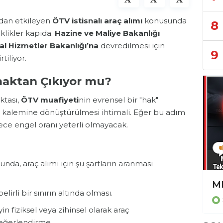
udan etkileyen
ÖTV istisnalı araç alımı
konusunda
8
iklikler kapıda.
Hazine ve Maliye Bakanlığı
al Hizmetler Bakanlığı
’na
devredilmesi için
9
tiliyor.
maktan Çıkıyor mu?
ktası,
ÖTV muafiyeti
nin evrensel bir "hak"
kalemine dönüştürülmesi ihtimali. Eğer bu adım
adece engel oranı yeterli olmayacak.
, araç alımı için şu şartların aranması
MHP'den İmplant Devrimi! Yerli Üretim ve 4 İmplant Şartıyla Tedaviler Devletten
lirli bir sınırın altında olması.
SAĞLIK
in fiziksel veya zihinsel olarak araç
değerlendirme.