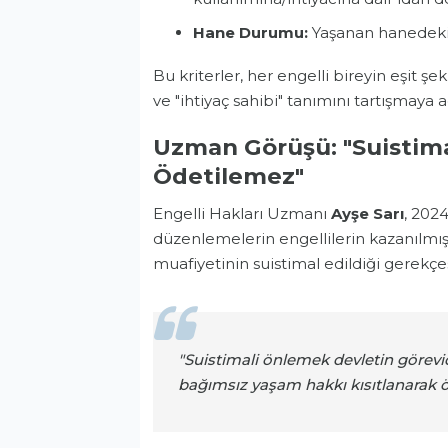
Hane Durumu:
Yaşanan hanedeki k
Bu kriterler, her engelli bireyin eşit 
ve "ihtiyaç sahibi" tanımını tartışmaya aç
Uzman Görüşü: "Suistima
Ödetilemez"
Engelli Hakları Uzmanı
Ayşe Sarı
, 202
düzenlemelerin engellilerin kazanılmış h
muafiyetinin suistimal edildiği gerekçes
"Suistimali önlemek devletin görevid
bağımsız yaşam hakkı kısıtlanarak 