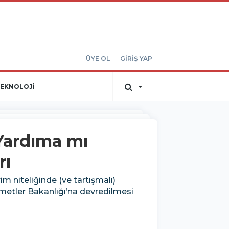
ÜYE OL
GİRİŞ YAP
EKNOLOJİ
 Yardıma mı
rı
m niteliğinde (ve tartışmalı)
zmetler Bakanlığı’na devredilmesi