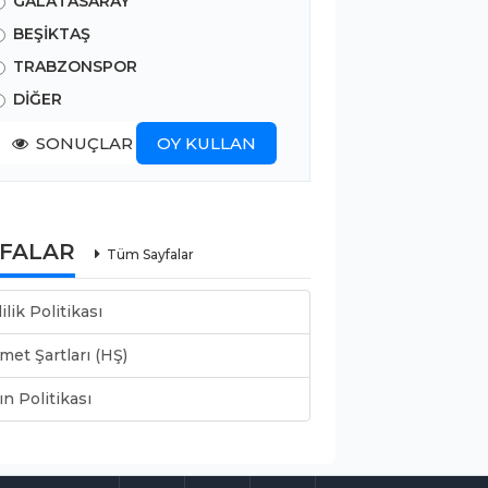
GALATASARAY
BEŞİKTAŞ
TRABZONSPOR
DİĞER
SONUÇLAR
OY KULLAN
YFALAR
Tüm Sayfalar
lilik Politikası
met Şartları (HŞ)
ın Politikası