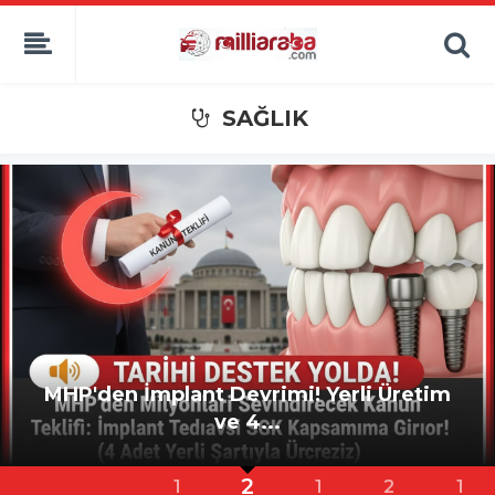
SAĞLIK
MHP'den İmplant Devrimi! Yerli Üretim
ve 4...
2
1
1
2
1