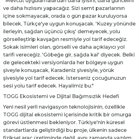
"Mevcut uygulamalardan daha iyisini, daha güncelini
ve daha hızlısını yapacağız. Sizi semt pazarlarının
içine sokmayacak, orada o gün pazar kuruluyorsa
bilecek, Türkçe'ye uygun konuşacak. 'Kuzey yönünde
ilerleyin, sağdan üçüncü çıkış' demeyecek, yolu
görselleştirip kavşağın resmiyle yol tarif edeceğiz.
Sokak isimleri olan, görselli ve daha açıklayıcı yol
tarifi vereceğiz. 'Göbeğe gir, sağda kal' diyecek. Belki
de gelecekteki versiyonlarda her bölgeye uygun
şiveyle konuşacak, Karadeniz şivesiyle, yörük
şivesiyle yol tarif edecek. İsterseniz çocuğunuzun
sesi yolu tarif edecek. Hayalimiz bu."
TOGG Ekosistemi ve Dijital Bağımsızlık Hedefi
Yeni nesil yerli navigasyon teknolojisinin, özellikle
TOGG dijital ekosistemi içerisinde kritik bir omurga
görevi üstlenmesi bekleniyor. Türkiye'nin küresel
standartlarda geliştirdiği bu proje, ülkenin sadece
fiziksel araç üretiminde değil, aynı zamanda yazılım,