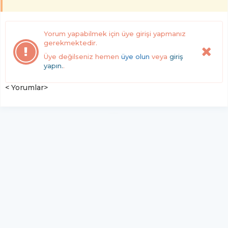
Yorum yapabilmek için üye girişi yapmanız
gerekmektedir.
Üye değilseniz hemen
üye olun
veya
giriş
yapın.
.
< Yorumlar>
YUKARI ÇIK
Yazılım:
TE Bilişim
hs-retina - Tüm hakları saklıdır.