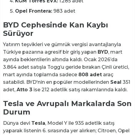
KGM Torres EVX:
1.285 adet
Opel Frontera:
983 adet
BYD Cephesinde Kan Kaybı
Sürüyor
Yatırım teşvikleri ve gümrük vergisi avantajlarıyla
Türkiye pazarına agresif bir giriş yapan
BYD
, mart
ayında beklentilerin altında kaldı. Ocak 2026’da
3.864 adet satışla Togg’u geride bırakan Çinli üretici,
mart ayında toplamda sadece
808 adet
araç
satabildi. BYD'nin en popüler modellerinden
Seal
351
adet,
Atto 3
ise 212 adetlik satış rakamlarında kaldı.
Tesla ve Avrupalı Markalarda Son
Durum
Dünya devi
Tesla
, Model Y ile 935 adetlik satış
yaparak listenin 6. sırasında yer alırken; Citroen, Opel