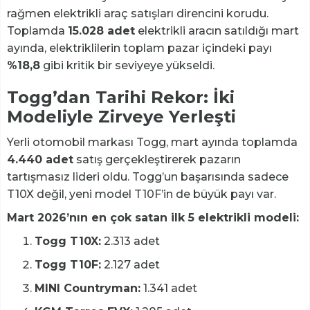
rağmen elektrikli araç satışları direncini korudu.
Toplamda
15.028 adet
elektrikli aracın satıldığı mart
ayında, elektriklilerin toplam pazar içindeki payı
%18,8
gibi kritik bir seviyeye yükseldi.
Togg’dan Tarihi Rekor: İki
Modeliyle Zirveye Yerleşti
Yerli otomobil markası Togg, mart ayında toplamda
4.440 adet
satış gerçekleştirerek pazarın
tartışmasız lideri oldu. Togg’un başarısında sadece
T10X değil, yeni model T10F’in de büyük payı var.
Mart 2026’nın en çok satan ilk 5 elektrikli modeli:
Togg T10X:
2.313 adet
Togg T10F:
2.127 adet
MINI Countryman:
1.341 adet