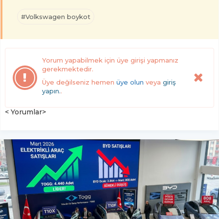
#Volkswagen boykot
Yorum yapabilmek için üye girişi yapmanız
gerekmektedir.
Üye değilseniz hemen
üye olun
veya
giriş
yapın.
.
< Yorumlar>