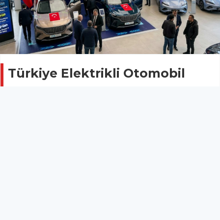
Türkiye Elektrikli Otomobil
Pazarı Mart 2026 Raporu: Togg
Zirvede, BYD’de Sert Düşüş!
GÜNCEL
03 Nisan 2026 - 03:01
126
Türkiye otomobil pazarında mart ayı verileri
açıklandı. Genel pazarda daralma gözlemlenirken,
elektrikli araçların pazar payındaki artış ve yerli üretici
Togg’un domine edici performansı dikkat çekti.