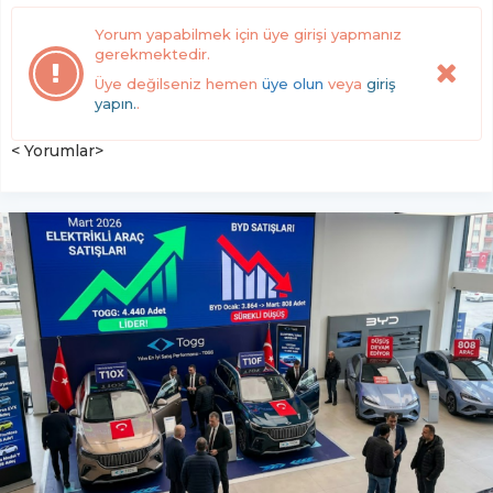
Yorum yapabilmek için üye girişi yapmanız
gerekmektedir.
Üye değilseniz hemen
üye olun
veya
giriş
yapın.
.
< Yorumlar>