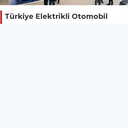
Türkiye Elektrikli Otomobil
Pazarı Mart 2026 Raporu: Togg
Zirvede, BYD’de Sert Düşüş!
GÜNCEL
03 Nisan 2026 - 03:01
119
Türkiye otomobil pazarında mart ayı verileri
açıklandı. Genel pazarda daralma gözlemlenirken,
elektrikli araçların pazar payındaki artış ve yerli üretici
Togg’un domine edici performansı dikkat çekti.
Yıla fırtına gibi başlayan Çinli dev
BYD
ise mart ayında
sert bir gerileme yaşadı.
Pazar Daralırken Elektrikli