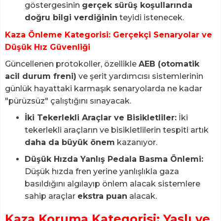
göstergesinin
gerçek sürüş koşullarında
doğru bilgi verdiğinin
teyidi istenecek.
Kaza Önleme Kategorisi: Gerçekçi Senaryolar ve
Düşük Hız Güvenliği
Güncellenen protokoller, özellikle
AEB (otomatik
acil durum freni)
ve şerit yardımcısı sistemlerinin
günlük hayattaki karmaşık senaryolarda ne kadar
"pürüzsüz" çalıştığını sınayacak.
İki Tekerlekli Araçlar ve Bisikletliler:
İki
tekerlekli araçların ve bisikletlilerin tespiti artık
daha da büyük önem
kazanıyor.
Düşük Hızda Yanlış Pedala Basma Önlemi:
Düşük hızda fren yerine yanlışlıkla gaza
basıldığını algılayıp önlem alacak sistemlere
sahip araçlar
ekstra puan
alacak.
Kaza Koruma Kategorisi: Yaşlı ve