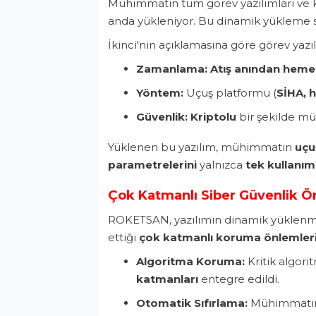
Mühimmatın tüm görev yazılımları ve kr
anda yükleniyor. Bu dinamik yükleme sü
İkinci'nin açıklamasına göre görev yazıl
Zamanlama:
Atış anından hem
Yöntem:
Uçuş platformu (
SİHA
, 
Güvenlik:
Kriptolu
bir şekilde mü
Yüklenen bu yazılım, mühimmatın
uçuş
parametrelerini
yalnızca
tek kullanım
Çok Katmanlı Siber Güvenlik Ö
ROKETSAN, yazılımın dinamik yüklenme
ettiği
çok katmanlı koruma önlemler
Algoritma Koruma:
Kritik algorit
katmanları
entegre edildi.
Otomatik Sıfırlama:
Mühimmatın e