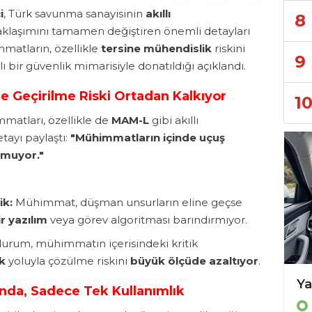
i
, Türk savunma sanayisinin
akıllı
8
klaşımını tamamen değiştiren önemli detayları
mmatların, özellikle
tersine mühendislik
riskini
9
 bir güvenlik mimarisiyle donatıldığı açıklandı.
e Geçirilme Riski Ortadan Kalkıyor
1
matları, özellikle de
MAM-L
gibi akıllı
tayı paylaştı:
"Mühimmatların içinde uçuş
nmuyor."
ik:
Mühimmat, düşman unsurların eline geçse
r yazılım
veya görev algoritması barındırmıyor.
urum, mühimmatın içerisindeki kritik
k
yoluyla çözülme riskini
büyük ölçüde azaltıyor
.
TEKNOFEST 2026 Başvuruları Başladı! TÜBİTAK’tan Geleceğin Teknoloji Yıldızlarına Dev Davet
ında, Sadece Tek Kullanımlık
TEKNOLOJİ