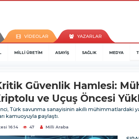
VİDEOLAR
YAZARLAR
L
MİLLİ ÜRETİM
ASAYİŞ
SAĞLIK
MEDYA
T
itik Güvenlik Hamlesi: M
 Kriptolu ve Uçuş Öncesi Yük
, Türk savunma sanayisinin akıllı mühimmatlardaki yaz
rı kamuoyuyla paylaştı.
esi 16:14
47
Milli Araba
SIRA