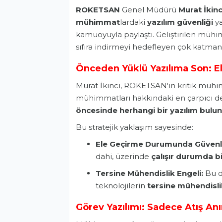
ROKETSAN
Genel Müdürü
Murat İkinc
mühimmat
lardaki
yazılım güvenliği
ya
kamuoyuyla paylaştı. Geliştirilen mühi
sıfıra indirmeyi hedefleyen çok katmanlı
Önceden Yüklü Yazılıma Son: El
Murat İkinci, ROKETSAN'ın kritik mühim
mühimmatları hakkındaki en çarpıcı de
öncesinde herhangi bir yazılım bulu
Bu stratejik yaklaşım sayesinde:
Ele Geçirme Durumunda Güvenl
dahi, üzerinde
çalışır durumda bi
Tersine Mühendislik Engeli:
Bu d
teknolojilerin
tersine mühendisli
Görev Yazılımı: Sadece Atış An