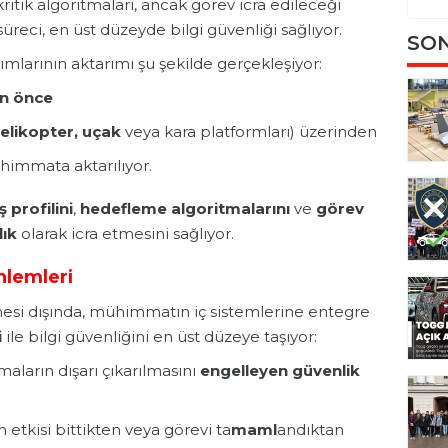
itik algoritmaları, ancak görev icra edileceği
reci, en üst düzeyde bilgi güvenliği sağlıyor.
SON
ımlarının aktarımı şu şekilde gerçekleşiyor:
en önce
helikopter, uçak
veya kara platformları) üzerinden
himmata aktarılıyor.
 profilini
,
hedefleme algoritmalarını
ve
görev
lık
olarak icra etmesini sağlıyor.
nlemleri
si dışında, mühimmatın iç sistemlerine entegre
i
ile bilgi güvenliğini en üst düzeye taşıyor:
maların dışarı çıkarılmasını
engelleyen güvenlik
tkisi bittikten veya görevi ta
maml
andıktan