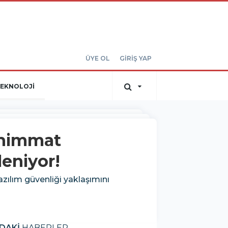
ÜYE OL
GİRİŞ YAP
EKNOLOJİ
ühimmat
leniyor!
ılım güvenliği yaklaşımını
DAKİ
HABERLER