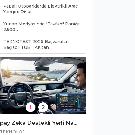
Kapalı Otoparklarda Elektrikli Araç
Yangını Riski:...
Yunan Medyasında "Tayfun" Paniği:
2.500...
TEKNOFEST 2026 Başvuruları
0
Başladı! TÜBİTAK’tan...
1
2
Yapay Zeka Destekli Yerli Navigasyon Geliyor: TOGG ve Başarsoft'tan Büyük İş Birliği!
TEKNOLOJİ
TEKNOLOJİ