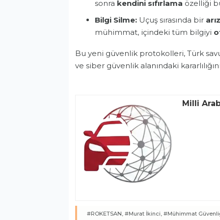
sonra
kendini sıfırlama
özelliği b
Bilgi Silme:
Uçuş sırasında bir
arı
mühimmat, içindeki tüm bilgiyi
o
Bu yeni güvenlik protokolleri, Türk s
ve siber güvenlik alanındaki kararlılığın
Milli Ara
#ROKETSAN,
#Murat İkinci,
#Mühimmat Güvenliğ