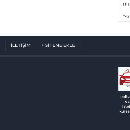
Hiz
Yay
M
İLETİŞİM
+ SİTENE EKLE
milli
da
list
kürese