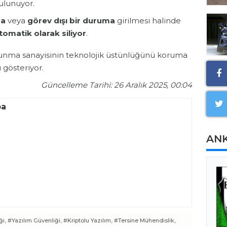
ulunuyor.
za
veya
görev dışı bir duruma
girilmesi halinde
tomatik olarak siliyor
.
avunma sanayisinin teknolojik üstünlüğünü koruma
ı gösteriyor.
Güncelleme Tarihi: 26 Aralık 2025, 00:04
ba
AN
i,
#Yazılım Güvenliği,
#Kriptolu Yazılım,
#Tersine Mühendislik,