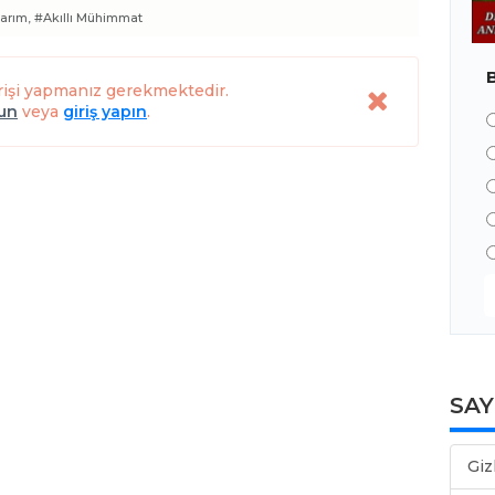
arım,
#Akıllı Mühimmat
rişi yapmanız gerekmektedir.
lun
veya
giriş yapın
.
SA
Giz