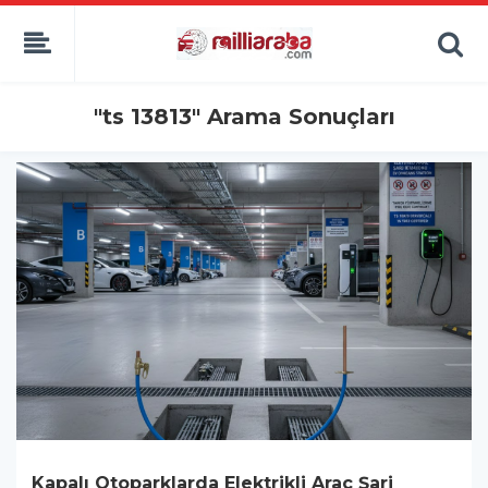
"ts 13813" Arama Sonuçları
Kapalı Otoparklarda Elektrikli Araç Şarj