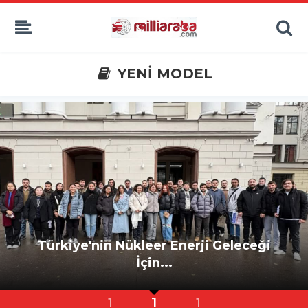
YENİ MODEL
Türkiye'nin Nükleer Enerji Geleceği
İçin...
1
1
1