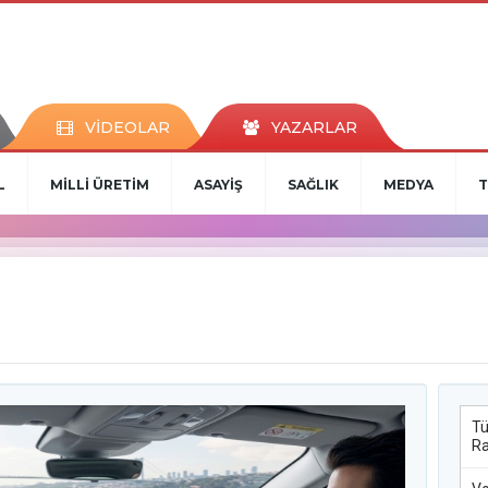
VİDEOLAR
YAZARLAR
L
MİLLİ ÜRETİM
ASAYİŞ
SAĞLIK
MEDYA
T