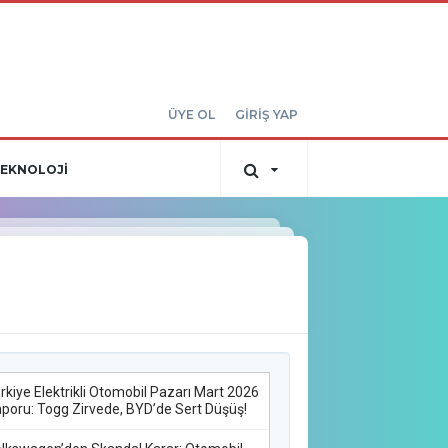
ÜYE OL
GİRİŞ YAP
EKNOLOJİ