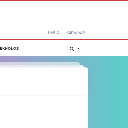
ÜYE OL
GİRİŞ YAP
EKNOLOJİ