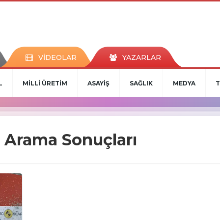
VİDEOLAR
YAZARLAR
L
MİLLİ ÜRETİM
ASAYİŞ
SAĞLIK
MEDYA
T
 Arama Sonuçları