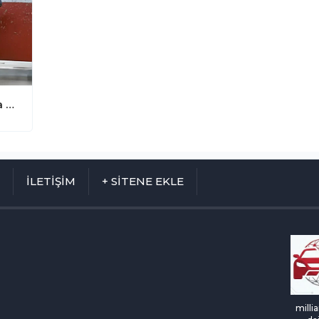
Euro NCAP Çarpışma Testleri 2026'da Köklü Değişikliklerle Yenileniyor: Batarya Yangın Uyarısı Zorunluluğu Geliyor!
M
İLETİŞİM
+ SİTENE EKLE
milli