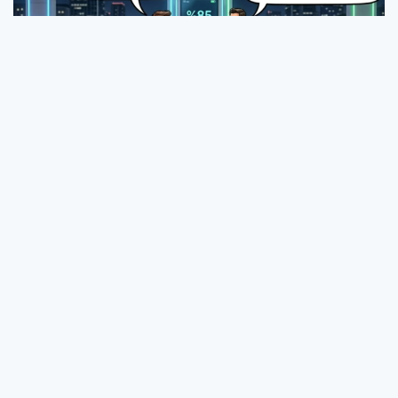
Elektrikli Araç Sahiplerine %85 Sınırı: Şarj
İstasyonlarında Yeni Dönem Başladı!