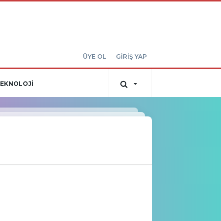
ÜYE OL
GİRİŞ YAP
EKNOLOJİ