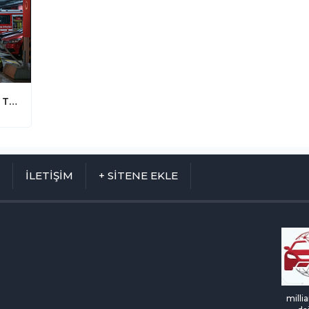
Elektrikli Araç Yangınlarına Karşı Dev Tatbikat: Batarya Yangını Nasıl Söndürülür?
M
İLETİŞİM
+ SİTENE EKLE
milli