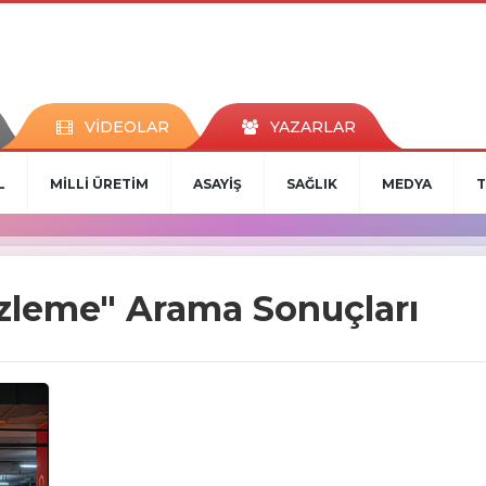
VİDEOLAR
YAZARLAR
L
MİLLİ ÜRETİM
ASAYİŞ
SAĞLIK
MEDYA
T
zleme" Arama Sonuçları