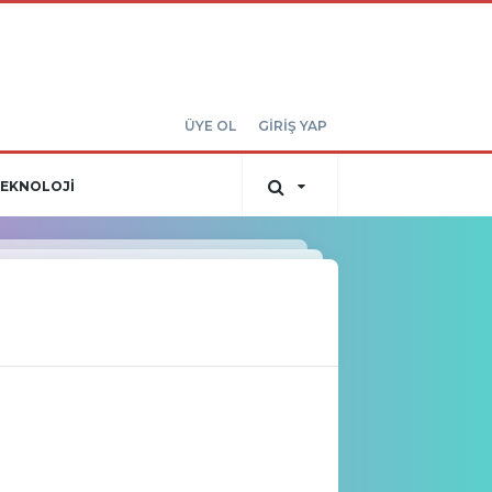
ÜYE OL
GİRİŞ YAP
EKNOLOJİ