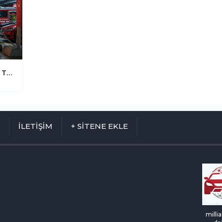
Elektrikli Araç Yangınlarına Karşı Dev Tatbikat: Batarya Yangını Nasıl Söndürülür?
M
İLETİŞİM
+ SİTENE EKLE
milli