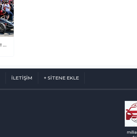
TEKNOFEST 2026 Başvuruları Başladı! TÜBİTAK’tan Geleceğin Teknoloji Yıldızlarına Dev Davet
M
İLETİŞİM
+ SİTENE EKLE
milli