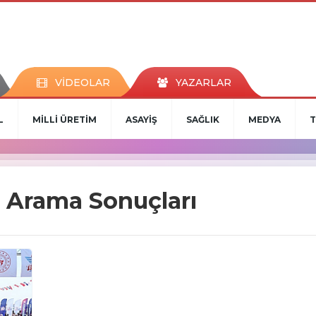
VİDEOLAR
YAZARLAR
L
MİLLİ ÜRETİM
ASAYİŞ
SAĞLIK
MEDYA
T
 Arama Sonuçları