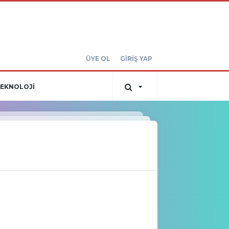
ÜYE OL
GİRİŞ YAP
EKNOLOJİ