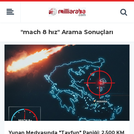
"mach 8 hız" Arama Sonuçları
Yunan Medyasında "Tayfun" Paniği: 2.500 KM