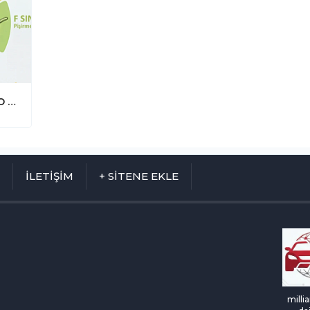
Yangın Güvenliğinde Yeni Dönem: ISO 3941:2026 ile "L Sınıfı" Batarya Yangınları Resmen Tanımlandı
M
İLETİŞİM
+ SİTENE EKLE
milli