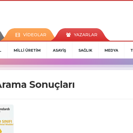
VİDEOLAR
YAZARLAR
L
MİLLİ ÜRETİM
ASAYİŞ
SAĞLIK
MEDYA
T
 Arama Sonuçları