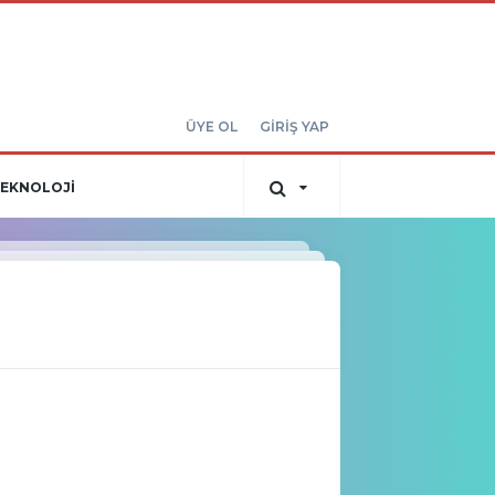
ÜYE OL
GİRİŞ YAP
EKNOLOJİ