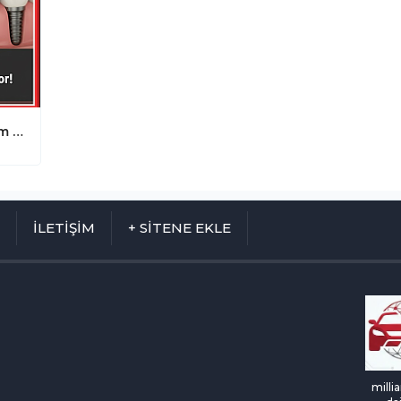
MHP'den İmplant Devrimi! Yerli Üretim ve 4 İmplant Şartıyla Tedaviler Devletten
M
İLETİŞİM
+ SİTENE EKLE
milli