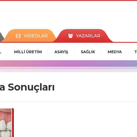
VİDEOLAR
YAZARLAR
L
MİLLİ ÜRETİM
ASAYİŞ
SAĞLIK
MEDYA
T
a Sonuçları