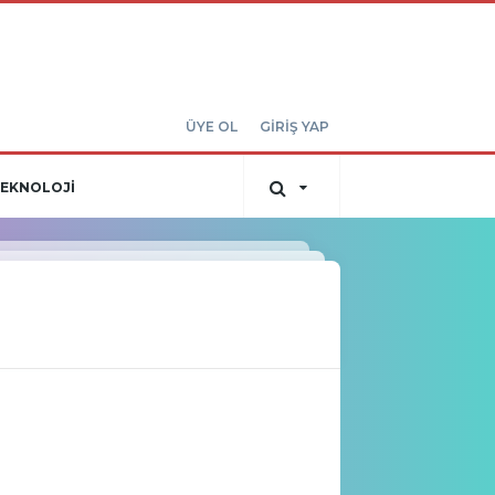
ÜYE OL
GİRİŞ YAP
EKNOLOJİ