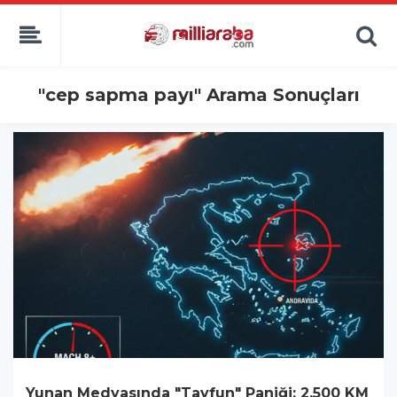
"cep sapma payı" Arama Sonuçları
Yunan Medyasında "Tayfun" Paniği: 2.500 KM