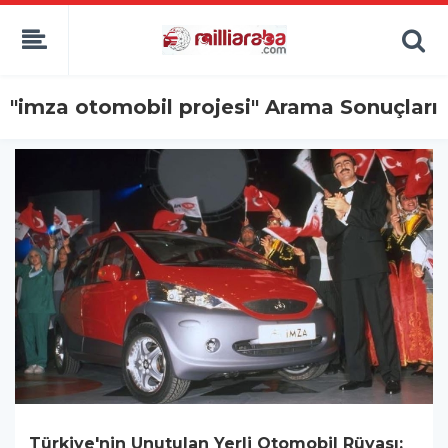
"imza otomobil projesi" Arama Sonuçları
Türkiye'nin Unutulan Yerli Otomobil Rüyası: